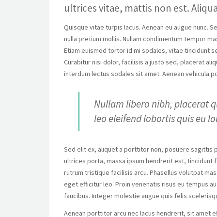
ultrices vitae, mattis non est. Aliq
Quisque vitae turpis lacus. Aenean eu augue nunc. Se
nulla pretium mollis. Nullam condimentum tempor massa
Etiam euismod tortor id mi sodales, vitae tincidunt s
Curabitur nisi dolor, facilisis a justo sed, placerat a
interdum lectus sodales sit amet. Aenean vehicula po
Nullam libero nibh, placerat q
leo eleifend lobortis quis eu l
Sed elit ex, aliquet a porttitor non, posuere sagittis 
ultrices porta, massa ipsum hendrerit est, tincidun
rutrum tristique facilisis arcu. Phasellus volutpat m
eget efficitur leo. Proin venenatis risus eu tempus au
faucibus. Integer molestie augue quis felis sceleris
Aenean porttitor arcu nec lacus hendrerit, sit amet ef