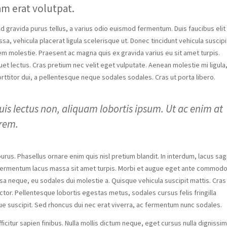
uam erat volutpat.
d gravida purus tellus, a varius odio euismod fermentum. Duis faucibus elit
, vehicula placerat ligula scelerisque ut. Donec tincidunt vehicula suscipi
em molestie. Praesent ac magna quis ex gravida varius eu sit amet turpis.
liquet lectus. Cras pretium nec velit eget vulputate. Aenean molestie mi ligula,
rttitor dui, a pellentesque neque sodales sodales. Cras ut porta libero.
uis lectus non, aliquam lobortis ipsum. Ut ac enim at
orem.
purus. Phasellus ornare enim quis nisl pretium blandit. In interdum, lacus sagi
t fermentum lacus massa sit amet turpis. Morbi et augue eget ante commod
assa neque, eu sodales dui molestie a. Quisque vehicula suscipit mattis. Cras
ctor. Pellentesque lobortis egestas metus, sodales cursus felis fringilla
que suscipit. Sed rhoncus dui nec erat viverra, ac fermentum nunc sodales.
ficitur sapien finibus. Nulla mollis dictum neque, eget cursus nulla dignissim