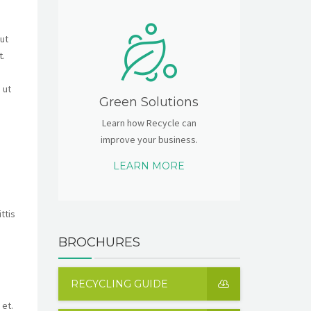
 ut
t.
 ut
Green Solutions
Learn how Recycle can
improve your business.
LEARN MORE
ttis
o
BROCHURES
RECYCLING GUIDE
 et.