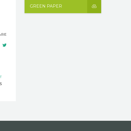
GREEN PAPER
ARE
T
s