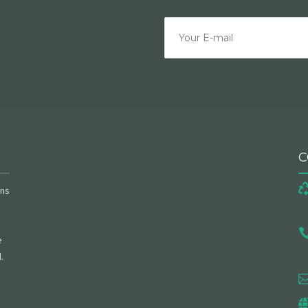
C
ans
e
.